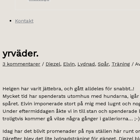
Kontakt
yrväder.
3 kommentarer
/
Diezel
,
Elvin
,
Lydnad
,
Spår
,
Träning
/ A
Helgen har varit jättebra, och gått alldeles för snabbt..!
Mycket tid har spenderats utomhus med hundarna, igår v
spåret. Elvin imponerade stort på mig med lugnt och nogg
Under eftermiddagen åkte vi in till stan och spenderade li
troligtvis kommer gå vilse några gånger i galleriorna… ;-)
Idag har det blivit promenader på nya ställen här runt om
Därefter blev det lite lydnadsträning för gänget, Diezel 