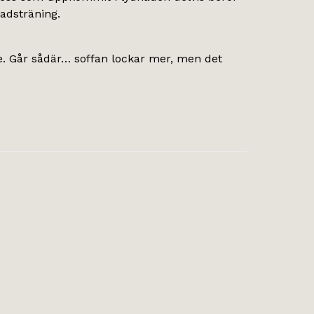
nadsträning.
nde. Går sådär… soffan lockar mer, men det