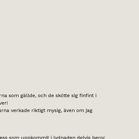
som gällde, och de skötte sig finfint i
ver!
kärna verkade riktigt mysig, även om jag
 stress som uppkommit i lydnaden delvis beror