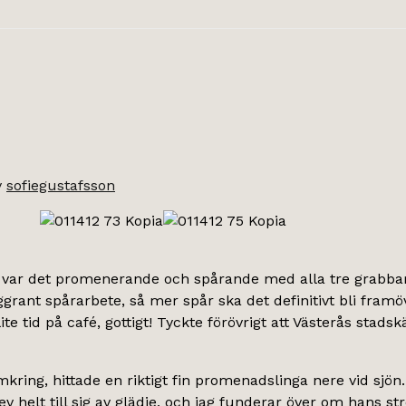
v
sofiegustafsson
ar det promenerande och spårande med alla tre grabbarna 
rant spårarbete, så mer spår ska det definitivt bli framö
te tid på café, gottigt! Tyckte förövrigt att Västerås stads
kring, hittade en riktigt fin promenadslinga nere vid sjön.
blev helt till sig av glädje, och jag funderar över om hans