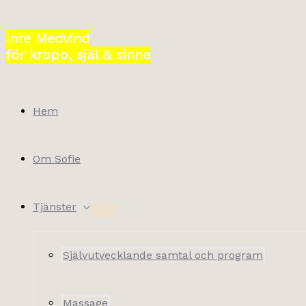
Hoppa
till
Inre Medvind
innehåll
för kropp, själ & sinne
Hem
Om Sofie
Tjänster
Självutvecklande samtal och program
Massage