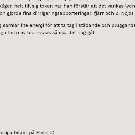
kligen helt till sig token när han förstår att det vankas lyd
och gjorde fina dirrigeringsapporteringar, fjärr och Z. Nöjd!
ag samlar lite energi för att ta tag i städande och plugga
ng i form av bra musik så ska det nog gå!
rliga bilder på Elvin! :D