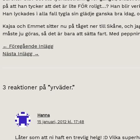
på att han tycker att det är lite FÖR roligt…? Han blir ver
Han lyckades i alla fall tygla sin glädje ganska bra idag, 
Kajsa och Emmet sitter nu på tåget ner till Skåne, och j
måste ju göras, så det är bara att sätta fart. Med peppni
←
Föregående Inlägg
Nästa Inlägg
→
3 reaktioner på ”yrväder.”
Hanna
15 januari, 2012 kl. 17:48
Låter som att ni haft en trevlig helg! :D Vilka superhä