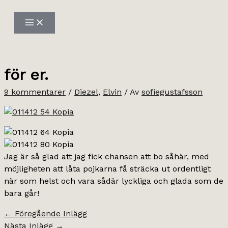
Hoppa
till
innehåll
för er.
9 kommentarer
/
Diezel
,
Elvin
/ Av
sofiegustafsson
Jag är så glad att jag fick chansen att bo såhär, med
möjligheten att låta pojkarna få sträcka ut ordentligt
när som helst och vara sådär lyckliga och glada som de
bara går!
←
Föregående Inlägg
Nästa Inlägg
→