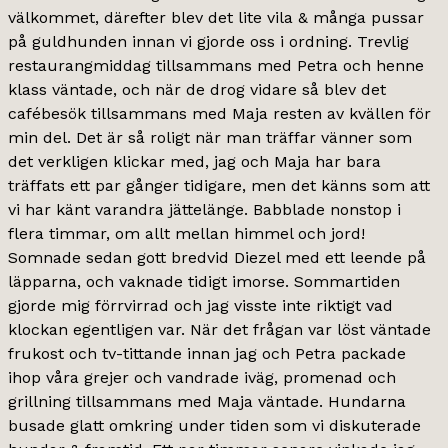
välkommet, därefter blev det lite vila & många pussar
på guldhunden innan vi gjorde oss i ordning. Trevlig
restaurangmiddag tillsammans med Petra och henne
klass väntade, och när de drog vidare så blev det
cafébesök tillsammans med Maja resten av kvällen för
min del. Det är så roligt när man träffar vänner som
det verkligen klickar med, jag och Maja har bara
träffats ett par gånger tidigare, men det känns som att
vi har känt varandra jättelänge. Babblade nonstop i
flera timmar, om allt mellan himmel och jord!
Somnade sedan gott bredvid Diezel med ett leende på
läpparna, och vaknade tidigt imorse. Sommartiden
gjorde mig förrvirrad och jag visste inte riktigt vad
klockan egentligen var. När det frågan var löst väntade
frukost och tv-tittande innan jag och Petra packade
ihop våra grejer och vandrade iväg, promenad och
grillning tillsammans med Maja väntade. Hundarna
busade glatt omkring under tiden som vi diskuterade