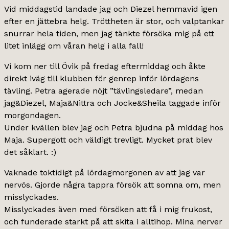
Vid middagstid landade jag och Diezel hemmavid igen
efter en jättebra helg. Tröttheten är stor, och valptankar
snurrar hela tiden, men jag tänkte försöka mig på ett
litet inlägg om våran helg i alla fall!
Vi kom ner till Övik på fredag eftermiddag och åkte
direkt iväg till klubben för genrep inför lördagens
tävling. Petra agerade nöjt ”tävlingsledare”, medan
jag&Diezel, Maja&Nittra och Jocke&Sheila taggade inför
morgondagen.
Under kvällen blev jag och Petra bjudna på middag hos
Maja. Supergott och väldigt trevligt. Mycket prat blev
det såklart. :)
Vaknade toktidigt på lördagmorgonen av att jag var
nervös. Gjorde några tappra försök att somna om, men
misslyckades.
Misslyckades även med försöken att få i mig frukost,
och funderade starkt på att skita i alltihop. Mina nerver