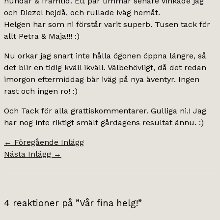
hundar & framtid. Ett par timmar senare vinkade jag
och Diezel hejdå, och rullade iväg hemåt.
Helgen har som ni förstår varit superb. Tusen tack för
allt Petra & Maja!!! :)
Nu orkar jag snart inte hålla ögonen öppna längre, så
det blir en tidig kväll ikväll. Välbehövligt, då det redan
imorgon eftermiddag bär iväg på nya äventyr. Ingen
rast och ingen ro! :)
Och Tack för alla grattiskommentarer. Gulliga ni.! Jag
har nog inte riktigt smält gårdagens resultat ännu. :)
←
Föregående Inlägg
Nästa Inlägg
→
4 reaktioner på ”Vår fina helg!”