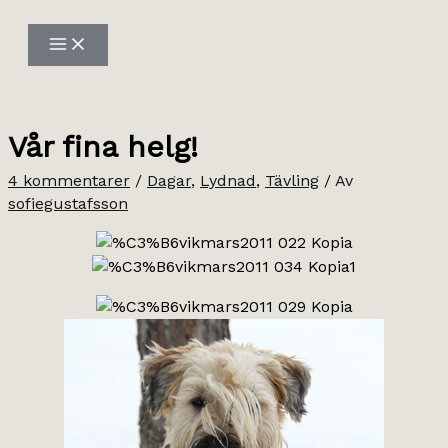
Hoppa
till
innehåll
Vår fina helg!
4 kommentarer
/
Dagar
,
Lydnad
,
Tävling
/ Av
sofiegustafsson