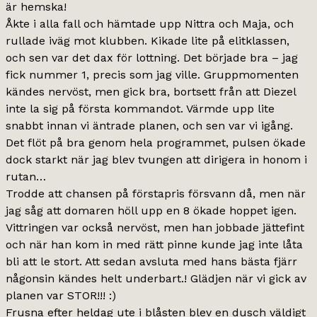
är hemska!
Åkte i alla fall och hämtade upp Nittra och Maja, och
rullade iväg mot klubben. Kikade lite på elitklassen,
och sen var det dax för lottning. Det började bra – jag
fick nummer 1, precis som jag ville. Gruppmomenten
kändes nervöst, men gick bra, bortsett från att Diezel
inte la sig på första kommandot. Värmde upp lite
snabbt innan vi äntrade planen, och sen var vi igång.
Det flöt på bra genom hela programmet, pulsen ökade
dock starkt när jag blev tvungen att dirigera in honom i
rutan…
Trodde att chansen på förstapris försvann då, men när
jag såg att domaren höll upp en 8 ökade hoppet igen.
Vittringen var också nervöst, men han jobbade jättefint
och när han kom in med rätt pinne kunde jag inte låta
bli att le stort. Att sedan avsluta med hans bästa fjärr
någonsin kändes helt underbart.! Glädjen när vi gick av
planen var STOR!!! :)
Frusna efter heldag ute i blåsten blev en dusch väldigt