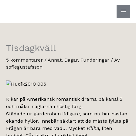
Hoppa
till
innehåll
Tisdagkväll
5 kommentarer
/
Annat
,
Dagar
,
Funderingar
/ Av
sofiegustafsson
Kikar på Amerikansk romantisk drama på kanal 5
och målar naglarna i höstig färg.
Städade ur garderoben tidigare, som nu har nästan
ekande hyllor. Innebär såklart att de måste fyllas på!
Frågan är bara med vad… Mycket
villha
, liten
budget. Går tyvärr inte riktigt ihop!