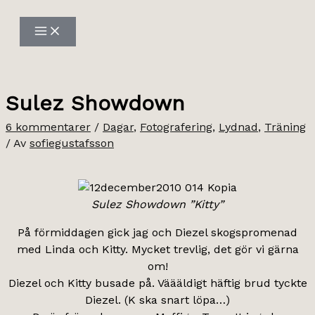
Hoppa
till
innehåll
Sulez Showdown
6 kommentarer
/
Dagar
,
Fotografering
,
Lydnad
,
Träning
/ Av
sofiegustafsson
Sulez Showdown ”Kitty”
På förmiddagen gick jag och Diezel skogspromenad
med Linda och Kitty. Mycket trevlig, det gör vi gärna
om!
Diezel och Kitty busade på. Väääldigt häftig brud tyckte
Diezel. (K ska snart löpa…)