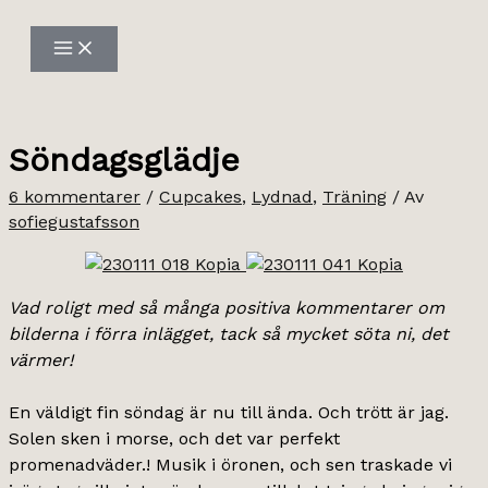
Hoppa
till
innehåll
Söndagsglädje
6 kommentarer
/
Cupcakes
,
Lydnad
,
Träning
/ Av
sofiegustafsson
Vad roligt med så många positiva kommentarer om
bilderna i förra inlägget, tack så mycket söta ni, det
värmer!
En väldigt fin söndag är nu till ända. Och trött är jag.
Solen sken i morse, och det var perfekt
promenadväder.! Musik i öronen, och sen traskade vi