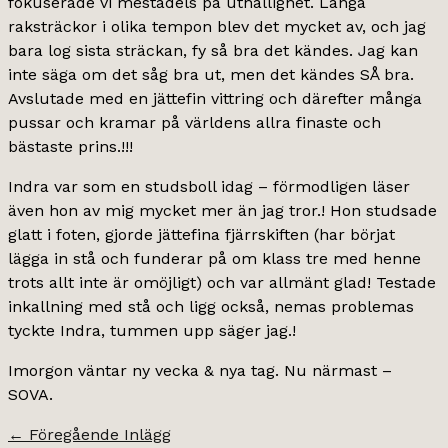
fokuserade vi mestadels på uthållighet. Långa
raksträckor i olika tempon blev det mycket av, och jag
bara log sista sträckan, fy så bra det kändes. Jag kan
inte säga om det såg bra ut, men det kändes SÅ bra.
Avslutade med en jättefin vittring och därefter många
pussar och kramar på världens allra finaste och
bästaste prins.!!!
Indra var som en studsboll idag – förmodligen läser
även hon av mig mycket mer än jag tror.! Hon studsade
glatt i foten, gjorde jättefina fjärrskiften (har börjat
lägga in stå och funderar på om klass tre med henne
trots allt inte är omöjligt) och var allmänt glad! Testade
inkallning med stå och ligg också, nemas problemas
tyckte Indra, tummen upp säger jag.!
Imorgon väntar ny vecka & nya tag. Nu närmast –
SOVA.
←
Föregående Inlägg