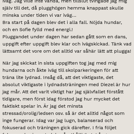
iväg. Jag ville inte vända, men tillslut tvingade jag mig
själv till det, då plugghögen hemma knappast skulle
minska under tiden vi var iväg…
Bra start på dagen blev det i alla fall. Nöjda hundar,
och en Sofie fylld med energi.!
Pluggandet under dagen har sedan gått som en dans,
uppgift efter uppgift blev klar och ivägskickad. Tänk vad
lättsamt det vore om det alltid var såhär lätt att plugga!
När jag skickat in sista uppgiften tog jag med mig
hundarna och åkte iväg till skolparkeringen för att
träna lite lydnad. Insåg då, att det viktigaste, det
absolut viktigaste i lydnadsträningen med Diezel är hur
jag mår. Att det varit viktigt har jag självfallet förstått
tidigare, men först idag förstod jag hur mycket det
faktiskt spelar in. Är jag det minsta
stressad/orolig/ledsen osv. så är det alltid något som
inge fungerar. Idag var jag lugn, balanserad och
fokuserad och träningen gick därefter. I fria följet