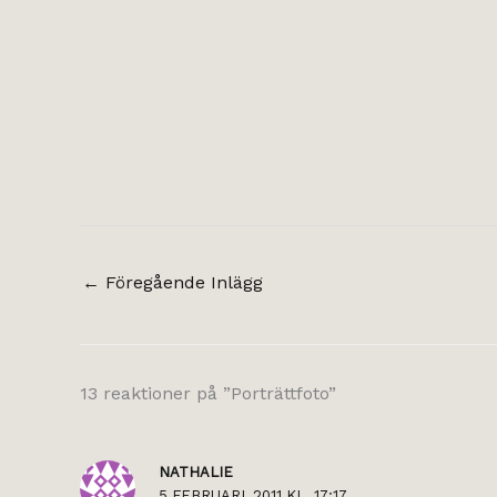
←
Föregående Inlägg
13 reaktioner på ”Porträttfoto”
NATHALIE
5 FEBRUARI, 2011 KL. 17:17