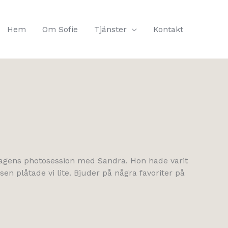
Hem
Om Sofie
Tjänster
Kontakt
rdagens photosession med Sandra. Hon hade varit
sen plåtade vi lite. Bjuder på några favoriter på