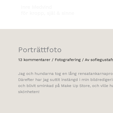
Hoppa
Inre Medvind
till
för kropp, själ & sinne
innehåll
Porträttfoto
13 kommentarer
/
Fotografering
/ Av
sofiegustaf
Jag och hundarna tog en lång rensatankarnaprom
Därefter har jag suttit instängd i min bildredi
och blivit sminkad på Make Up Store, och ville ha
skönheten!