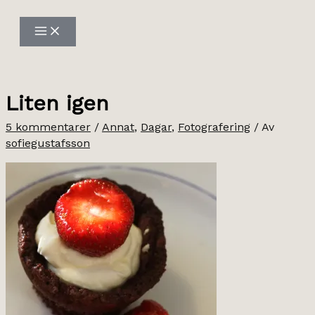
Hoppa
till
innehåll
Liten igen
5 kommentarer
/
Annat
,
Dagar
,
Fotografering
/ Av
sofiegustafsson