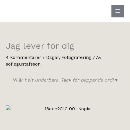
Hoppa
till
innehåll
Jag lever för dig
4 kommentarer
/
Dagar
,
Fotografering
/ Av
sofiegustafsson
Ni är helt underbara. Tack för peppande ord! ♥