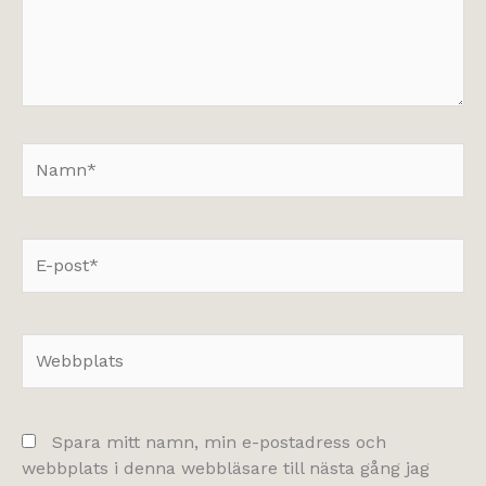
Namn*
E-
post*
Webbplats
Spara mitt namn, min e-postadress och
webbplats i denna webbläsare till nästa gång jag