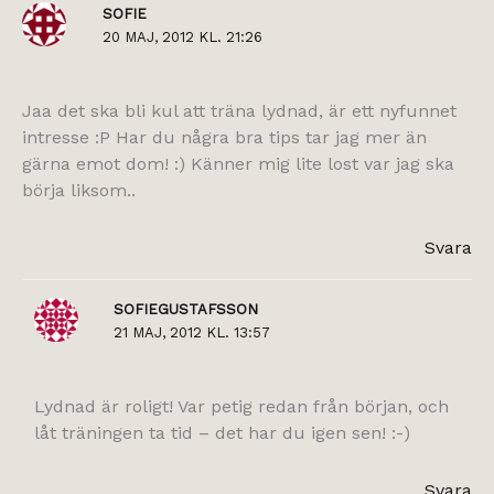
SOFIE
20 MAJ, 2012 KL. 21:26
Jaa det ska bli kul att träna lydnad, är ett nyfunnet
intresse :P Har du några bra tips tar jag mer än
gärna emot dom! :) Känner mig lite lost var jag ska
börja liksom..
Svara
SOFIEGUSTAFSSON
21 MAJ, 2012 KL. 13:57
Lydnad är roligt! Var petig redan från början, och
låt träningen ta tid – det har du igen sen! :-)
Svara