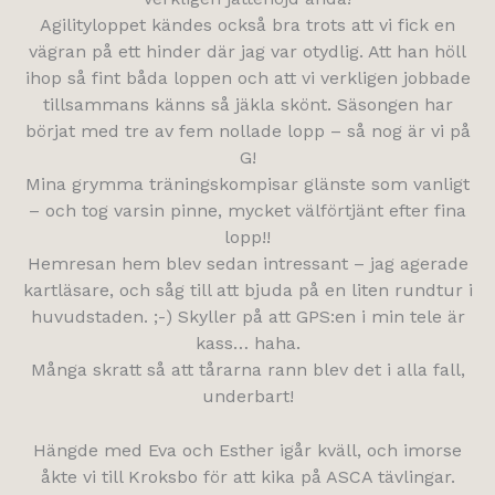
Agilityloppet kändes också bra trots att vi fick en
vägran på ett hinder där jag var otydlig. Att han höll
ihop så fint båda loppen och att vi verkligen jobbade
tillsammans känns så jäkla skönt. Säsongen har
börjat med tre av fem nollade lopp – så nog är vi på
G!
Mina grymma träningskompisar glänste som vanligt
– och tog varsin pinne, mycket välförtjänt efter fina
lopp!!
Hemresan hem blev sedan intressant – jag agerade
kartläsare, och såg till att bjuda på en liten rundtur i
huvudstaden. ;-) Skyller på att GPS:en i min tele är
kass… haha.
Många skratt så att tårarna rann blev det i alla fall,
underbart!
Hängde med Eva och Esther igår kväll, och imorse
åkte vi till Kroksbo för att kika på ASCA tävlingar.