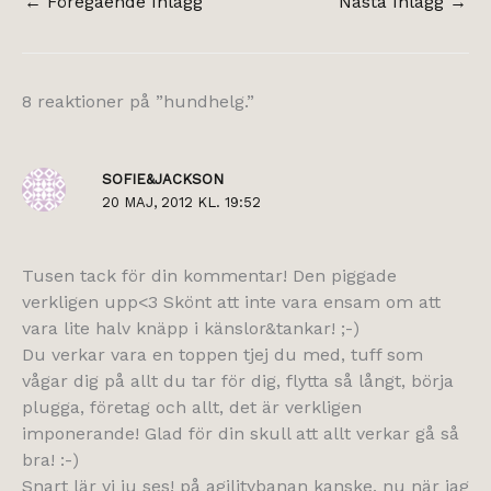
←
Föregående Inlägg
Nästa Inlägg
→
8 reaktioner på ”hundhelg.”
SOFIE&JACKSON
20 MAJ, 2012 KL. 19:52
Tusen tack för din kommentar! Den piggade
verkligen upp<3 Skönt att inte vara ensam om att
vara lite halv knäpp i känslor&tankar! ;-)
Du verkar vara en toppen tjej du med, tuff som
vågar dig på allt du tar för dig, flytta så långt, börja
plugga, företag och allt, det är verkligen
imponerande! Glad för din skull att allt verkar gå så
bra! :-)
Snart lär vi ju ses! på agilitybanan kanske, nu när jag