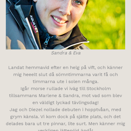
Sandra & Eva
Landat hemmavid efter en helg på vift, och känner
mig heeelt slut då sömntimmarna varit få och
timmarna ute i solen många.
Igår morse rullade vi iväg till Stockholm
tillsammans Marlene & Sandra, mot vad som blev
en väldigt lyckad tävlingsdag!
Jag och Diezel nollade debuten i hopptvåan, med
grym känsla. Vi kom dock på sjätte plats, och det
delades bara ut tre pinnar, lite surt. Men känner mig
verkligen jättenöjd ändå!