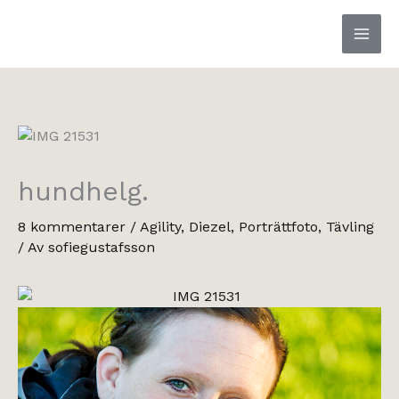
Hoppa
till
innehåll
hundhelg.
8 kommentarer
/
Agility
,
Diezel
,
Porträttfoto
,
Tävling
/ Av
sofiegustafsson