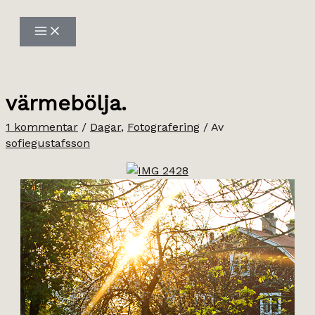
Hoppa
till
innehåll
värmebölja.
1 kommentar
/
Dagar
,
Fotografering
/ Av
sofiegustafsson