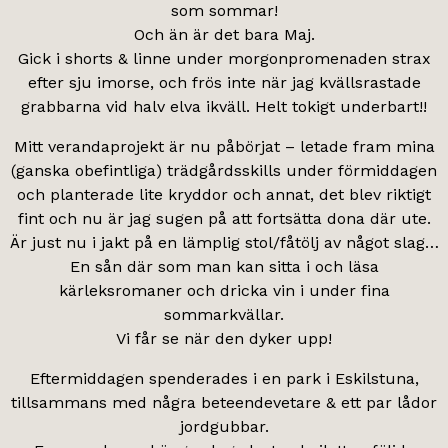
som sommar!
Och än är det bara Maj.
Gick i shorts & linne under morgonpromenaden strax
efter sju imorse, och frös inte när jag kvällsrastade
grabbarna vid halv elva ikväll. Helt tokigt underbart!!
Mitt verandaprojekt är nu påbörjat – letade fram mina
(ganska obefintliga) trädgårdsskills under förmiddagen
och planterade lite kryddor och annat, det blev riktigt
fint och nu är jag sugen på att fortsätta dona där ute.
Är just nu i jakt på en lämplig stol/fåtölj av något slag…
En sån där som man kan sitta i och läsa
kärleksromaner och dricka vin i under fina
sommarkvällar.
Vi får se när den dyker upp!
Eftermiddagen spenderades i en park i Eskilstuna,
tillsammans med några beteendevetare & ett par lådor
jordgubbar.