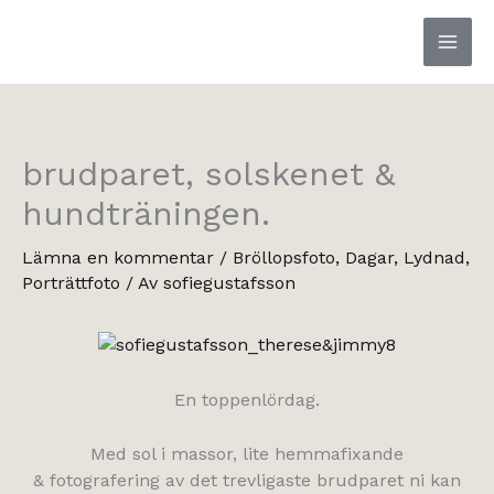
Hoppa
till
innehåll
brudparet, solskenet &
hundträningen.
Lämna en kommentar
/
Bröllopsfoto
,
Dagar
,
Lydnad
,
Porträttfoto
/ Av
sofiegustafsson
En toppenlördag.
Med sol i massor, lite hemmafixande
& fotografering av det trevligaste brudparet ni kan