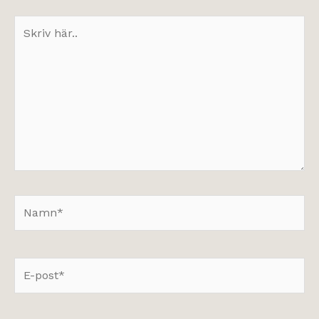
Skriv
här..
Namn*
E-
post*