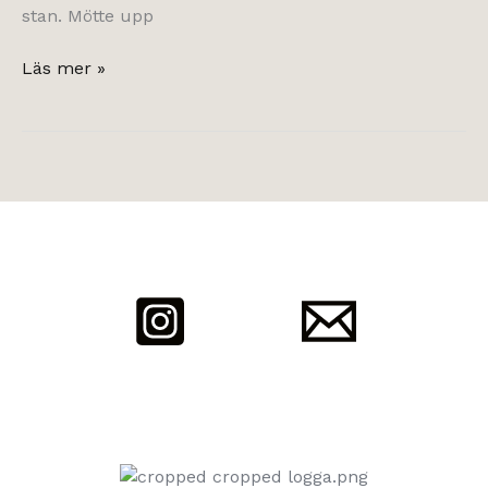
stan. Mötte upp
Torsdagsglädje
Läs mer »