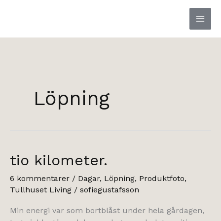
Hoppa
till
innehåll
Löpning
tio kilometer.
6 kommentarer
/
Dagar
,
Löpning
,
Produktfoto
,
Tullhuset Living
/
sofiegustafsson
Min energi var som bortblåst under hela gårdagen,