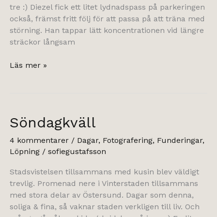
tre :) Diezel fick ett litet lydnadspass på parkeringen
också, främst fritt följ för att passa på att träna med
störning. Han tappar lätt koncentrationen vid längre
sträckor långsam
Lydnadspepp
Läs mer »
Söndagkväll
4 kommentarer
/
Dagar
,
Fotografering
,
Funderingar
,
Löpning
/
sofiegustafsson
Stadsvistelsen tillsammans med kusin blev väldigt
trevlig. Promenad nere i Vinterstaden tillsammans
med stora delar av Östersund. Dagar som denna,
soliga & fina, så vaknar staden verkligen till liv. Och