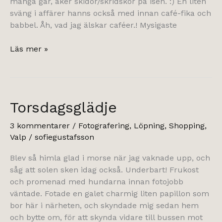
många går, åker skidor/skridskor på isen. :) En liten
sväng i affärer hanns också med innan café-fika och
babbel. Åh, vad jag älskar caféer.! Mysigaste
Söndagkväll
Läs mer »
Torsdagsglädje
3 kommentarer
/
Fotografering
,
Löpning
,
Shopping
,
Valp
/
sofiegustafsson
Blev så himla glad i morse när jag vaknade upp, och
såg att solen sken idag också. Underbart! Frukost
och promenad med hundarna innan fotojobb
väntade. Fotade en galet charmig liten papillon som
bor här i närheten, och skyndade mig sedan hem
och bytte om, för att skynda vidare till bussen mot