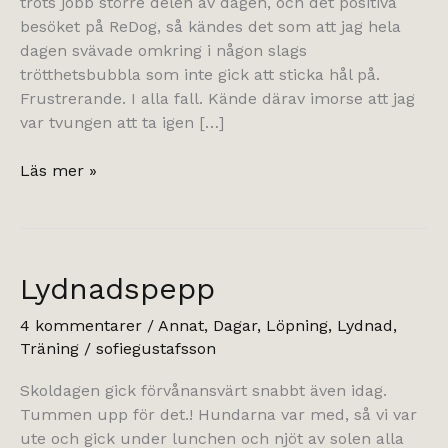
trots jobb större delen av dagen, och det positiva
besöket på ReDog, så kändes det som att jag hela
dagen svävade omkring i någon slags
trötthetsbubbla som inte gick att sticka hål på.
Frustrerande. I alla fall. Kände därav imorse att jag
var tvungen att ta igen […]
tio
Läs mer »
kilometer.
Lydnadspepp
4 kommentarer
/
Annat
,
Dagar
,
Löpning
,
Lydnad
,
Träning
/
sofiegustafsson
Skoldagen gick förvånansvärt snabbt även idag.
Tummen upp för det.! Hundarna var med, så vi var
ute och gick under lunchen och njöt av solen alla