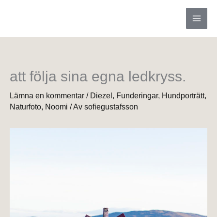
Hoppa
till
innehåll
att följa sina egna ledkryss.
Lämna en kommentar
/
Diezel
,
Funderingar
,
Hundporträtt
,
Naturfoto
,
Noomi
/ Av
sofiegustafsson