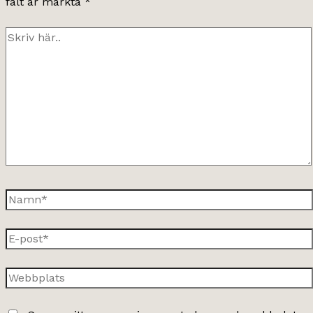
fält är märkta
*
Skriv
här..
Namn*
E-
post*
Webbplats