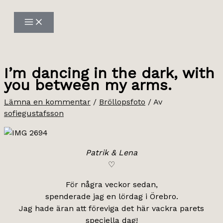
Hoppa
till
innehåll
I’m dancing in the dark, with
you between my arms.
Lämna en kommentar
/
Bröllopsfoto
/ Av
sofiegustafsson
Patrik & Lena
♡
För några veckor sedan,
spenderade jag en lördag i Örebro.
Jag hade äran att föreviga det här vackra parets
speciella dag!