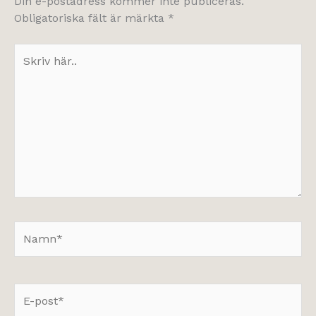
Din e-postadress kommer inte publiceras.
Obligatoriska fält är märkta
*
Skriv
här..
Namn*
E-
post*