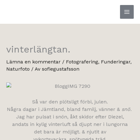
Hoppa
till
innehåll
vinterlängtan.
Lämna en kommentar
/
Fotografering
,
Funderingar
,
Naturfoto
/ Av
sofiegustafsson
Så var den plötsligt förbi, julen.
Några dagar i Jämtland, bland familj, vänner &
snö.
Jag har pulsat i snön, åkt skidor efter Diezel,
andats in kylig vinterluft så djupt ner i lungorna
det bara är möjligt. & njutit av
vykortsvackra, snötyngda träd.