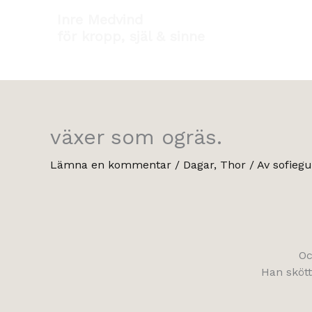
Hoppa
Inre Medvind
till
för kropp, själ & sinne
innehåll
växer som ogräs.
Lämna en kommentar
/
Dagar
,
Thor
/ Av
sofiegu
Oc
Han skött