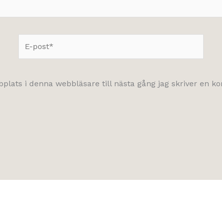
E-
post*
lats i denna webbläsare till nästa gång jag skriver en 