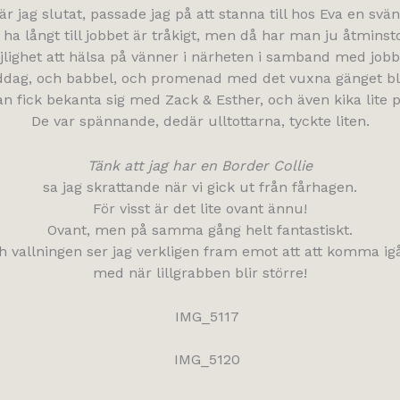
är jag slutat, passade jag på att stanna till hos Eva en svän
t ha långt till jobbet är tråkigt, men då har man ju åtminst
lighet att hälsa på vänner i närheten i samband med jobb.
dag, och babbel, och promenad med det vuxna gänget bl
an fick bekanta sig med Zack & Esther, och även kika lite p
De var spännande, dedär ulltottarna, tyckte liten.
Tänk att jag har en Border Collie
sa jag skrattande när vi gick ut från fårhagen.
För visst är det lite ovant ännu!
Ovant, men på samma gång helt fantastiskt.
h vallningen ser jag verkligen fram emot att att komma ig
med när lillgrabben blir större!