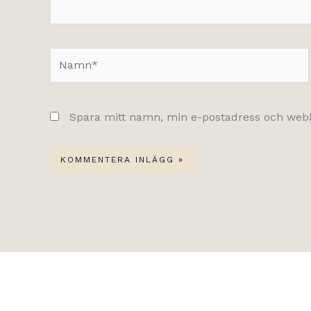
Namn*
Spara mitt namn, min e-postadress och webbp