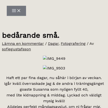
Hoppa
till
innehåll
bedårande små.
Lämna en kommentar
/
Dagar
,
Fotografering
/ Av
sofiegustafsson
Haft ett par fina dagar, nu såhär i början av veckan.
Igår kväll överraskade jag & de andra i träningsgänget
goaste Susanna som nyligen fyllt 40,
med lite kidnappning & middag. Lyckad och väldigt
mysig kväll!
Alldeles perfekt måndagsavslut, om ni frågar mig.