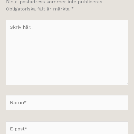
Din e-postadress kommer inte publiceras.
Obligatoriska fält är märkta
*
Skriv
här..
Namn*
E-
post*