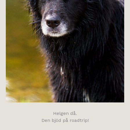
Helgen då.
Den bjöd på roadtrip!