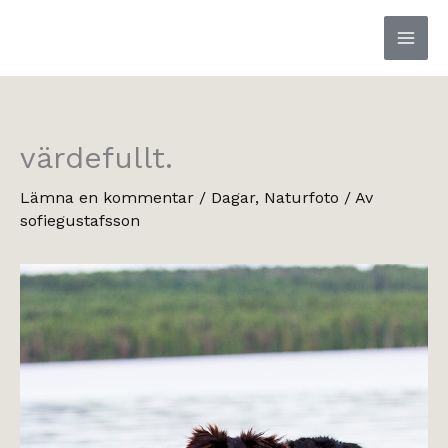
Hoppa
till
innehåll
värdefullt.
Lämna en kommentar
/
Dagar
,
Naturfoto
/ Av
sofiegustafsson