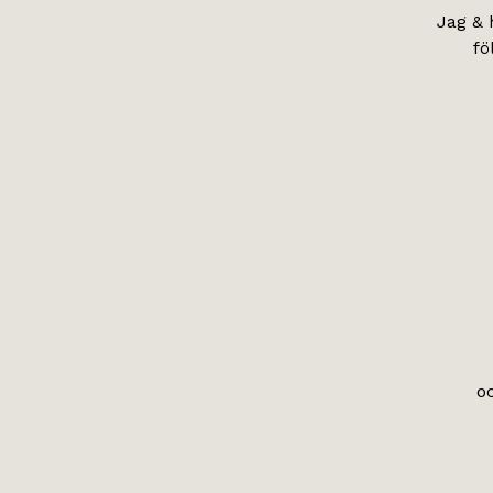
Jag & 
fö
o