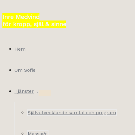
Hoppa
till
Inre Medvind
innehåll
för kropp, själ & sinne
Hem
Om Sofie
Tjänster
Självutvecklande samtal och program
Massage