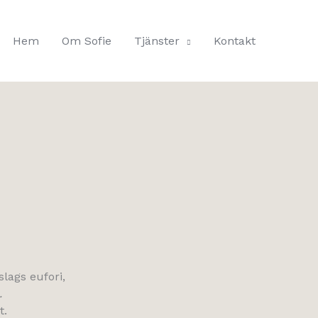
Hem
Om Sofie
Tjänster
Kontakt
slags eufori,
.
t.