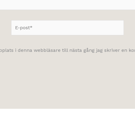
E-
post*
lats i denna webbläsare till nästa gång jag skriver en 