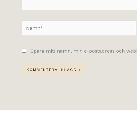
Namn*
Spara mitt namn, min e-postadress och webbp