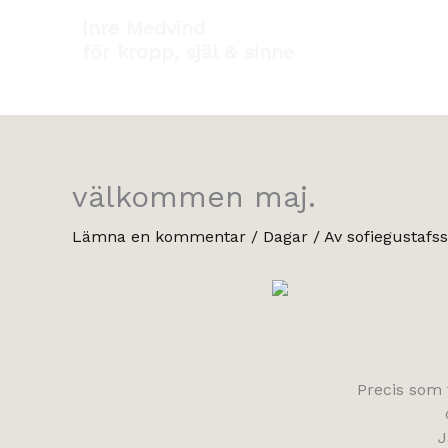
Hoppa
Inre Medvind
till
för kropp, själ & sinne
innehåll
välkommen maj.
Lämna en kommentar
/
Dagar
/ Av
sofiegustafs
Precis som t
J