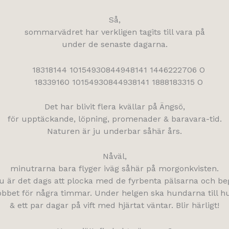
Så,
sommarvädret har verkligen tagits till vara på
under de senaste dagarna.
Det har blivit flera kvällar på Ängsö,
för upptäckande, löpning, promenader & baravara-tid.
Naturen är ju underbar såhär års.
Nåväl,
minutrarna bara flyger iväg såhär på morgonkvisten.
u är det dags att plocka med de fyrbenta pälsarna och be
obbet för några timmar. Under helgen ska hundarna till h
& ett par dagar på vift med hjärtat väntar. Blir härligt!