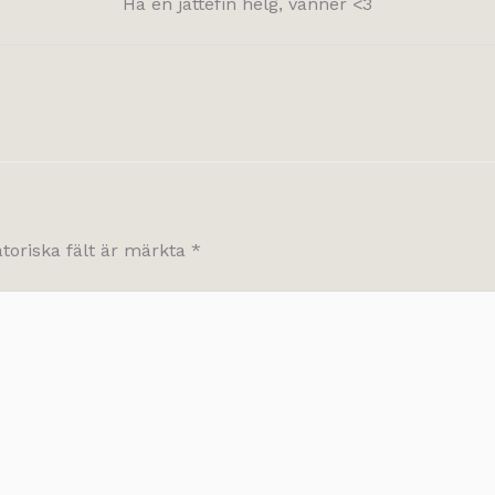
Ha en jättefin helg, vänner <3
atoriska fält är märkta
*