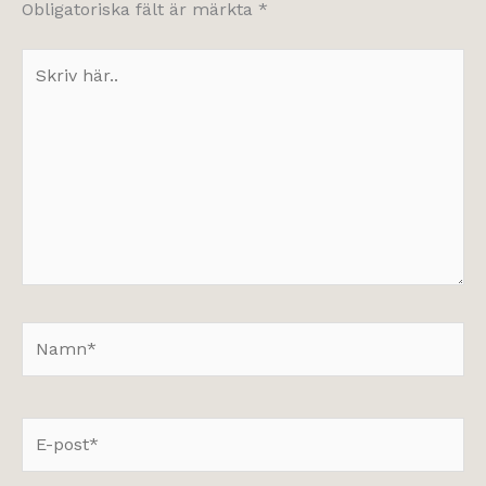
Obligatoriska fält är märkta
*
Skriv
här..
Namn*
E-
post*