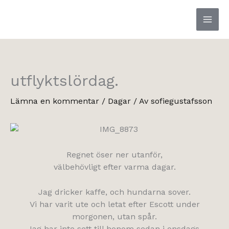
Hoppa
till
innehåll
utflyktslördag.
Lämna en kommentar
/
Dagar
/ Av
sofiegustafsson
Regnet öser ner utanför,
välbehövligt efter varma dagar.
Jag dricker kaffe, och hundarna sover.
Vi har varit ute och letat efter Escott under
morgonen, utan spår.
Jag har inte sett till honom sedan i onsdags,