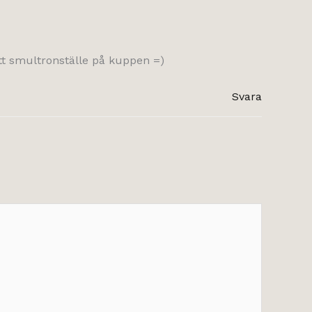
ytt smultronställe på kuppen =)
Svara