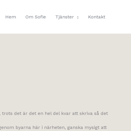
Hem
Om Sofie
Tjänster
Kontakt
rots det är det en hel del kvar att skriva så det
genom byarna här i närheten, ganska mysigt att