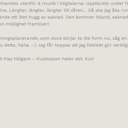
skinandes utanför & musik i högtalarna. Upptäckte under 
. Längtar, längtar, längtar till våren… Då ska jag åka run
kände ett litet hugg av saknad. Den kommer ibland, saknade
on möjlighet framöver!
dningsplanerande, som dock börjar ta lite form nu, såg en 
etta, haha. :-) Jag får hoppas att jag faktiskt gör verkli
8 Play tidigare – Hustoppen heter det. Kul!