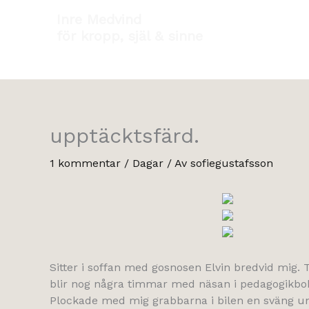
Hoppa
Inre Medvind
till
för kropp, själ & sinne
innehåll
upptäcktsfärd.
1 kommentar
/
Dagar
/ Av
sofiegustafsson
Sitter i soffan med gosnosen Elvin bredvid mig. T
blir nog några timmar med näsan i pedagogikbok
Plockade med mig grabbarna i bilen en sväng un