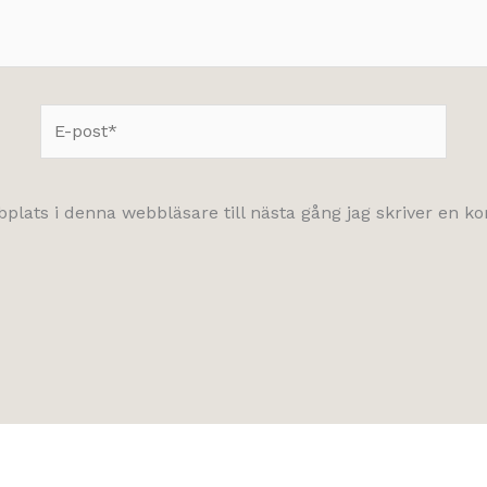
E-
post*
lats i denna webbläsare till nästa gång jag skriver en 