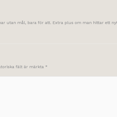
mmar utan mål, bara för att. Extra plus om man hittar ett n
atoriska fält är märkta
*