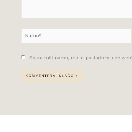
Namn*
Spara mitt namn, min e-postadress och webbp