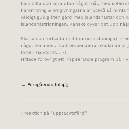
bara sitta och köra utan något mål, med solen 
häromkring & omgivningarna är också så himla fina
väldigt gullig liten gård med islandshästar och 
islandshästridningen. Kanske dyker det upp någ
Ska ta och fortsätta mitt (numera ständiga) inre
något liknande… Lätt beroendeframkallande är ju d
förblir halvtomt… ;-)
Hittade förövrigt ett inspirerande program på TV
←
Föregående Inlägg
1 reaktion på ”upptäcktsfärd.”