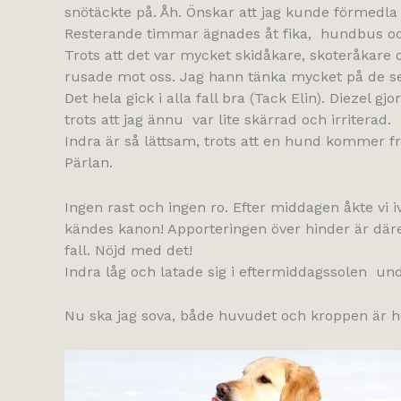
snötäckte på. Åh. Önskar att jag kunde förmedla kä
Resterande timmar ägnades åt fika, hundbus och
Trots att det var mycket skidåkare, skoteråkare o
rusade mot oss. Jag hann tänka mycket på de seku
Det hela gick i alla fall bra (Tack Elin). Diezel
trots att jag ännu var lite skärrad och irriterad.
Indra är så lättsam, trots att en hund kommer fr
Pärlan.
Ingen rast och ingen ro. Efter middagen åkte vi i
kändes kanon! Apporteringen över hinder är däremo
fall. Nöjd med det!
Indra låg och latade sig i eftermiddagssolen unde
Nu ska jag sova, både huvudet och kroppen är he