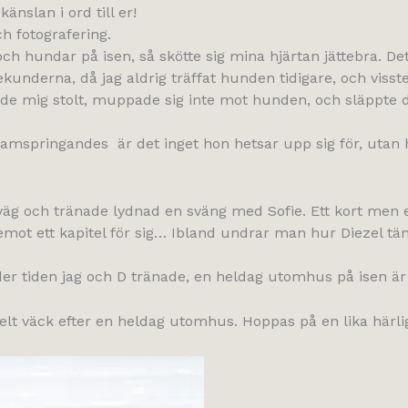
nslan i ord till er!
 fotografering.
ch hundar på isen, så skötte sig mina hjärtan jättebra. Det
nderna, då jag aldrig träffat hunden tidigare, och visste 
 gjorde mig stolt, muppade sig inte mot hunden, och släppte
amspringandes är det inget hon hetsar upp sig för, utan ho
väg och tränade lydnad en sväng med Sofie. Ett kort men eff
t ett kapitel för sig… Ibland undrar man hur Diezel tänker.
r tiden jag och D tränade, en heldag utomhus på isen är ti
lt väck efter en heldag utomhus. Hoppas på en lika härli