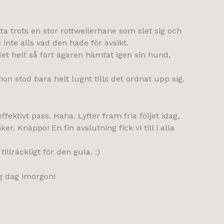
ta trots en stor rottweilerhane som slet sig och
inte alls vad den hade för avsikt.
 det helt så fort ägaren hämtat igen sin hund,
n stod bara helt lugnt tills det ordnat upp sig.
ektivt pass. Haha. Lyfter fram fria följet idag,
 Knäppo! En fin avslutning fick vi till i alla
llräckligt för den gula. :)
g dag imorgon!