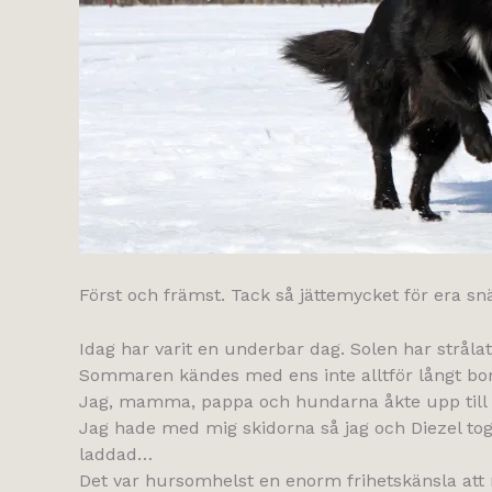
Först och främst. Tack så jättemycket för era snä
Idag har varit en underbar dag. Solen har stråla
Sommaren kändes med ens inte alltför långt bor
Jag, mamma, pappa och hundarna åkte upp till S
Jag hade med mig skidorna så jag och Diezel tog e
laddad…
Det var hursomhelst en enorm frihetskänsla att 