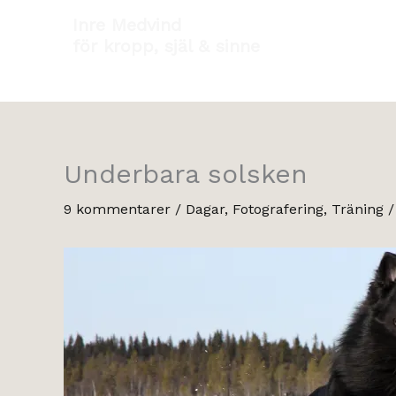
Hoppa
Inre Medvind
till
för kropp, själ & sinne
innehåll
Underbara solsken
9 kommentarer
/
Dagar
,
Fotografering
,
Träning
/