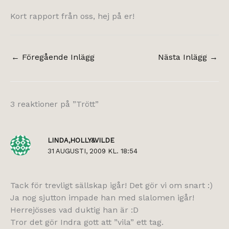
Kort rapport från oss, hej på er!
←
Föregående Inlägg
Nästa Inlägg
→
3 reaktioner på ”Trött”
LINDA,HOLLY&VILDE
31 AUGUSTI, 2009 KL. 18:54
Tack för trevligt sällskap igår! Det gör vi om snart :)
Ja nog sjutton impade han med slalomen igår!
Herrejösses vad duktig han är :D
Tror det gör Indra gott att ”vila” ett tag.