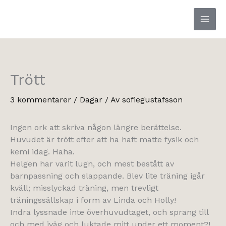
Hoppa
till
innehåll
Trött
3 kommentarer
/
Dagar
/ Av
sofiegustafsson
Ingen ork att skriva någon längre berättelse.
Huvudet är trött efter att ha haft matte fysik och
kemi idag. Haha.
Helgen har varit lugn, och mest bestått av
barnpassning och slappande. Blev lite träning igår
kväll; misslyckad träning, men trevligt
träningssällskap i form av Linda och Holly!
Indra lyssnade inte överhuvudtaget, och sprang till
och med iväg och luktade mitt under ett moment?!