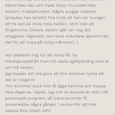
Diezel blev kär, och hade Holly i huvudet hela
kvällen. Knäpphunden. Några snygga rutskick
lyckades han iallafall fixa trots att han var tvungen
att ha koll på Holly hela kvällen. OCH icke att
förglömma, Diezels slalom igår var nog det
snyggaste någonsin. Han bara svischade igenom! Var
det för att impa på Holly månntro? ;)
Har bestämt mig för att Indra får ha
träningsuppehåll fram till nästa agilitytävling som är
om två veckor.
jag hoppas det ska göra att hon kommer tycka att
det är roligare!
Hon kommer dock inte få ligga hemma och slappa
hela dagarna, nejnej. Jag och en kompis är mitt i ett
powerwalk program, så Indra kommer få
powerwalka några gånger i veckan för att inte
slappa ihop totalt. Hihi!