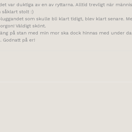
et var duktiga av en av ryttarna. Alltid trevligt när människ
åklart stolt :)
luggandet som skulle bli klart tidigt, blev klart senare. Men
orgon! Väldigt skönt.
sväng på stan med min mor ska dock hinnas med under dag
. Godnatt på er!