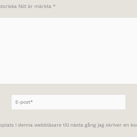
atoriska fält är märkta
*
E-
post*
lats i denna webbläsare till nästa gång jag skriver en 