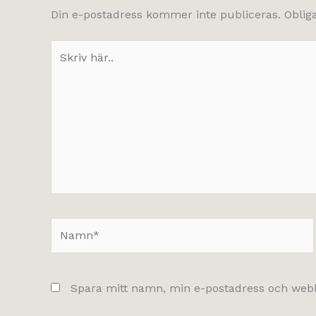
Din e-postadress kommer inte publiceras.
Oblig
Skriv
här..
Namn*
Spara mitt namn, min e-postadress och webbp