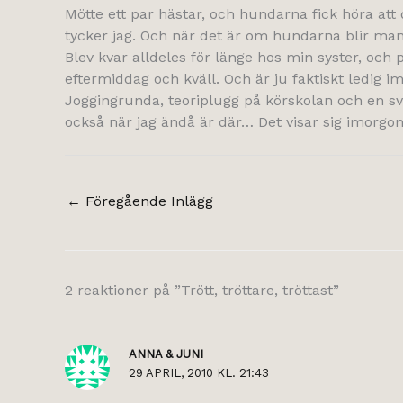
Mötte ett par hästar, och hundarna fick höra att d
tycker jag. Och när det är om hundarna blir man s
Blev kvar alldeles för länge hos min syster, och p
eftermiddag och kväll. Och är ju faktiskt ledig im
Joggingrunda, teoriplugg på körskolan och en 
också när jag ändå är där… Det visar sig imorgon
←
Föregående Inlägg
2 reaktioner på ”Trött, tröttare, tröttast”
ANNA & JUNI
29 APRIL, 2010 KL. 21:43