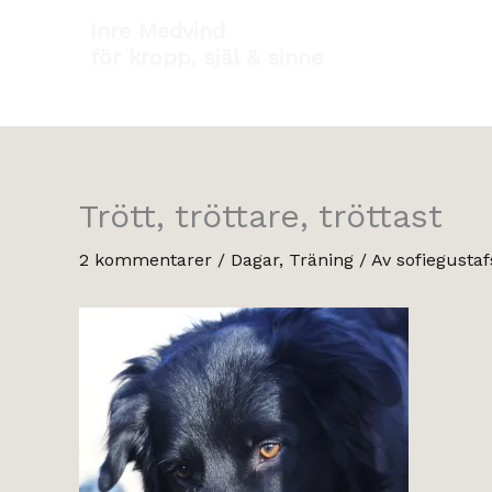
Hoppa
Inre Medvind
till
för kropp, själ & sinne
innehåll
Trött, tröttare, tröttast
2 kommentarer
/
Dagar
,
Träning
/ Av
sofiegusta