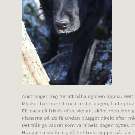
Anstränger mig för att hålla ögonen öppna. Helt g
Mycket har hunnit med under dagen, hade prov på
Ett pass på friskis efter skolan, skönt men jobbig
Planerna på att få undan plugget direkt efter mi
Det tråkiga vädret som varit hela dagen byttes mot
Hundarna skötte sig så fint trots koppel på. Ja, In