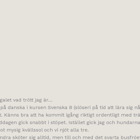
alet vad trött jag är…
 danska i kursen Svenska B (slöseri på tid att lära sig n
t. Känns bra att ha kommit igång riktigt ordentligt med trän
ddagen gick snabbt i stöpet. Istället gick jag och hundarna
 mysig kvällssol och vi njöt alla tre.
dra sköter sig alltid, men till och med det svarta busfröet g