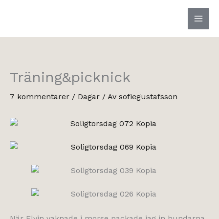
Hoppa
till
innehåll
Träning&picknick
7 kommentarer
/
Dagar
/ Av
sofiegustafsson
När Elvin vaknade i morse packade jag in hundarna