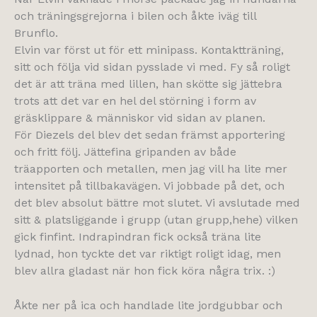
och träningsgrejorna i bilen och åkte iväg till
Brunflo.
Elvin var först ut för ett minipass. Kontaktträning,
sitt och följa vid sidan pysslade vi med. Fy så roligt
det är att träna med lillen, han skötte sig jättebra
trots att det var en hel del störning i form av
gräsklippare & människor vid sidan av planen.
För Diezels del blev det sedan främst apportering
och fritt följ. Jättefina gripanden av både
träapporten och metallen, men jag vill ha lite mer
intensitet på tillbakavägen. Vi jobbade på det, och
det blev absolut bättre mot slutet. Vi avslutade med
sitt & platsliggande i grupp (utan grupp,hehe) vilken
gick finfint. Indrapindran fick också träna lite
lydnad, hon tyckte det var riktigt roligt idag, men
blev allra gladast när hon fick köra några trix. :)
Åkte ner på ica och handlade lite jordgubbar och