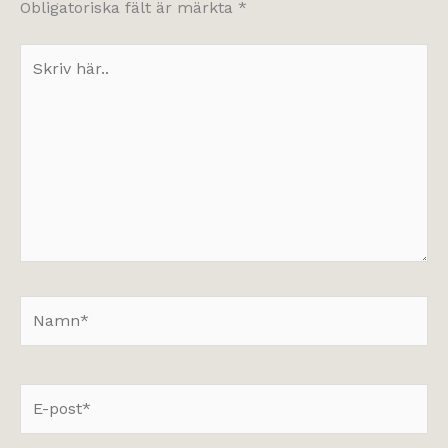
Obligatoriska fält är märkta
*
Skriv
här..
Namn*
E-
post*