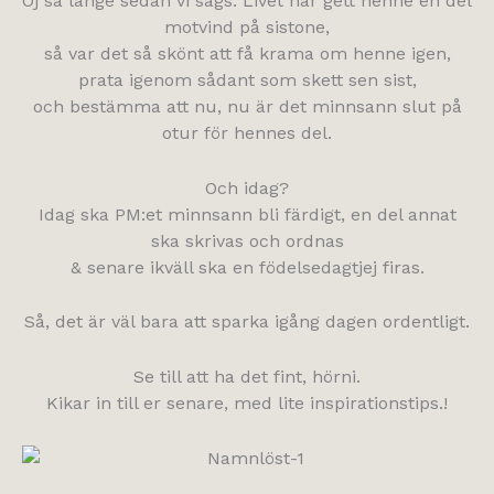
Oj så länge sedan vi sågs. Livet har gett henne en del
motvind på sistone,
så var det så skönt att få krama om henne igen,
prata igenom sådant som skett sen sist,
och bestämma att nu, nu är det minnsann slut på
otur för hennes del.
Och idag?
Idag ska PM:et minnsann bli färdigt, en del annat
ska skrivas och ordnas
& senare ikväll ska en födelsedagtjej firas.
Så, det är väl bara att sparka igång dagen ordentligt.
Se till att ha det fint, hörni.
Kikar in till er senare, med lite inspirationstips.!