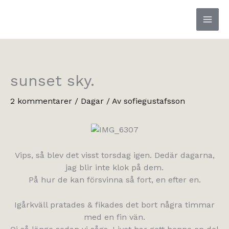
Hoppa
till
innehåll
sunset sky.
2 kommentarer
/
Dagar
/ Av
sofiegustafsson
Vips, så blev det visst torsdag igen. Dedär dagarna,
jag blir inte klok på dem.
På hur de kan försvinna så fort, en efter en.
Igårkväll pratades & fikades det bort några timmar
med en fin vän.