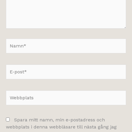
Namn*
E-
post*
Webbplats
Spara mitt namn, min e-postadress och
webbplats i denna webbläsare till nästa gång jag