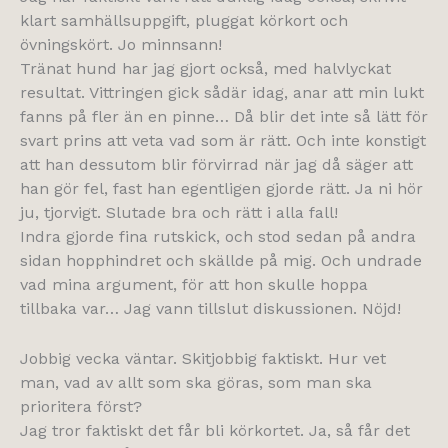
klart samhällsuppgift, pluggat körkort och
övningskört. Jo minnsann!
Tränat hund har jag gjort också, med halvlyckat
resultat. Vittringen gick sådär idag, anar att min lukt
fanns på fler än en pinne… Då blir det inte så lätt för
svart prins att veta vad som är rätt. Och inte konstigt
att han dessutom blir förvirrad när jag då säger att
han gör fel, fast han egentligen gjorde rätt. Ja ni hör
ju, tjorvigt. Slutade bra och rätt i alla fall!
Indra gjorde fina rutskick, och stod sedan på andra
sidan hopphindret och skällde på mig. Och undrade
vad mina argument, för att hon skulle hoppa
tillbaka var… Jag vann tillslut diskussionen. Nöjd!
Jobbig vecka väntar. Skitjobbig faktiskt. Hur vet
man, vad av allt som ska göras, som man ska
prioritera först?
Jag tror faktiskt det får bli körkortet. Ja, så får det