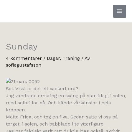
Hoppa
till
innehåll
Sunday
4 kommentarer
/
Dagar
,
Träning
/ Av
sofiegustafsson
Sol. Visst är det ett vackert ord?
Jag vandrade omkring en sväng på stan idag, i solen,
med solbrillor på. Och kände vårkänslor i hela
kroppen.
Mötte Frida, och tog en fika. Sedan satte vi oss på
torget, i solen, och babblade lite ytterligare.
Jag har faktiskt varit rätt duktig idag också, skrivit