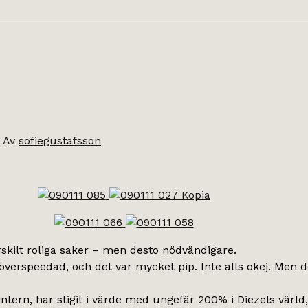
 Av
sofiegustafsson
rskilt roliga saker – men desto nödvändigare.
igt överspeedad, och det var mycket pip. Inte alls okej. Me
tern, har stigit i värde med ungefär 200% i Diezels värld, 