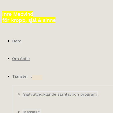
Hoppa
till
Inre Medvind
innehåll
för kropp, själ & sinne
Hem
Om Sofie
Tjänster
Självutvecklande samtal och program
Massage