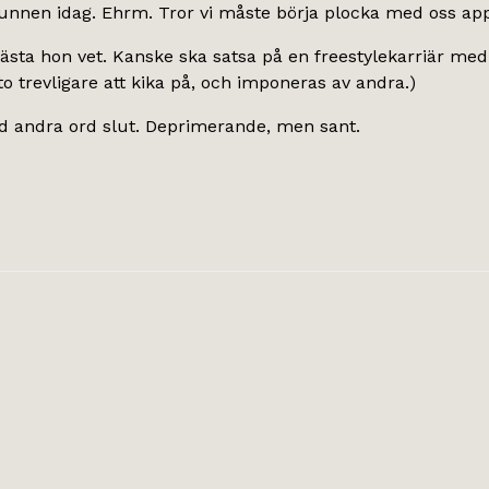
unnen idag. Ehrm. Tror vi måste börja plocka med oss appo
 bästa hon vet. Kanske ska satsa på en freestylekarriär me
sto trevligare att kika på, och imponeras av andra.)
ed andra ord slut. Deprimerande, men sant.