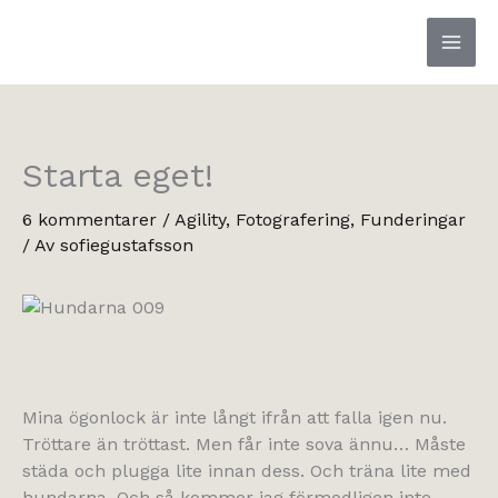
Hoppa
till
innehåll
Starta eget!
6 kommentarer
/
Agility
,
Fotografering
,
Funderingar
/ Av
sofiegustafsson
Mina ögonlock är inte långt ifrån att falla igen nu.
Tröttare än tröttast. Men får inte sova ännu… Måste
städa och plugga lite innan dess. Och träna lite med
hundarna. Och så kommer jag förmodligen inte