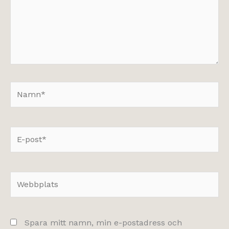
Namn*
E-
post*
Webbplats
Spara mitt namn, min e-postadress och