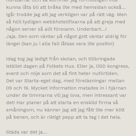
kunna låta bli att bråka lite med hemsidan också…
Igår trodde jag att jag verkligen var på rätt väg. Men
så höll tydligen webbhotellfixarna på att greja med
någon server så allt försvann. Underbart…!
Jaja. Den som väntar på något gott väntar aldrig för
länge! (kan ju i alla fall låtsas vara lite positiv!)
Idag tog jag ledigt från skolan, och tillbringade
istället dagen på Folkets Hus. Eller ja, OSD kongress,
event och nöje som det så fint heter nuförtiden.
Det var Starta-eget dag, med föreläsningar mellan
09 och 16. Mycket information matades in i hjärnan
under de timmarna vill jag lova, men intressant var
det! Har planer på att starta en enskild firma så
småningom, nu känner jag att jag fått lite mer kött
på benen, och är riktigt pepp att ta tag i det hela.
Städa var det ja…