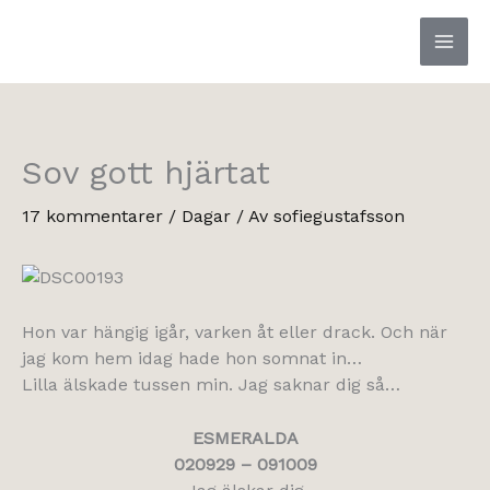
Hoppa
till
innehåll
Sov gott hjärtat
17 kommentarer
/
Dagar
/ Av
sofiegustafsson
Hon var hängig igår, varken åt eller drack. Och när
jag kom hem idag hade hon somnat in…
Lilla älskade tussen min. Jag saknar dig så…
ESMERALDA
020929 – 091009