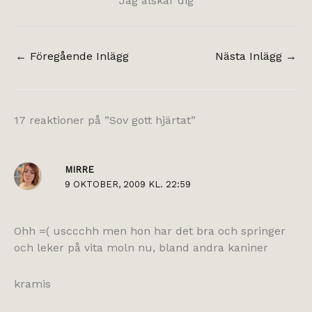
Jag älskar dig
←
Föregående Inlägg
Nästa Inlägg
→
17 reaktioner på ”Sov gott hjärtat”
MIRRE
9 OKTOBER, 2009 KL. 22:59
Ohh =( usccchh men hon har det bra och springer
och leker på vita moln nu, bland andra kaniner
kramis