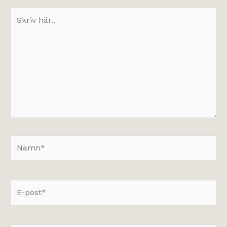
Skriv
här..
Namn*
E-
post*