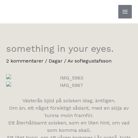
Hoppa
till
innehåll
something in your eyes.
2 kommentarer
/
Dagar
/ Av
sofiegustafsson
Västerås bjöd på solsken idag, äntligen.
Om än, ett något försiktigt sådant, med en slöja av
tunna moln framför.
Ett återhållsamt solsken, som en liten hint, om vad
som komma skall.
Ett litet hopp, om att våren kommer i år också, trots