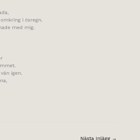
ada,
 omkring i ösregn.
å hade med mig.
ör
gymmet.
vän igen.
na,
Nästa Inlägg
→