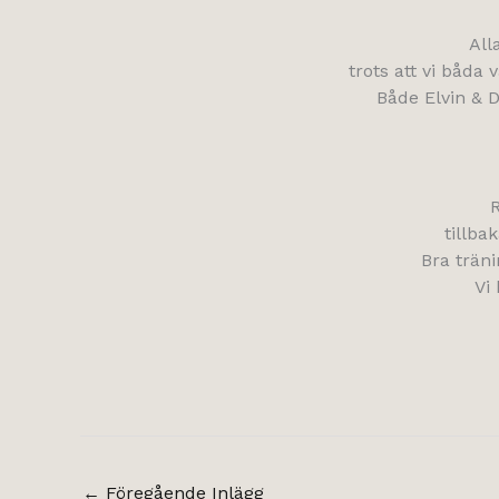
All
trots att vi båda
Både Elvin & D
R
tillba
Bra trän
Vi
←
Föregående Inlägg