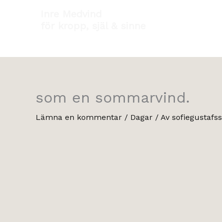
Hoppa
Inre Medvind
till
för kropp, själ & sinne
innehåll
som en sommarvind.
Lämna en kommentar
/
Dagar
/ Av
sofiegustafs