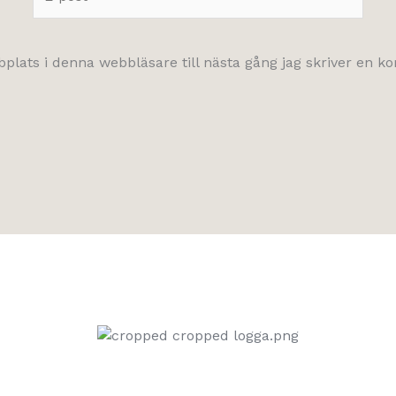
post*
lats i denna webbläsare till nästa gång jag skriver en 