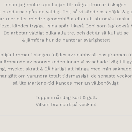
innan jag mötte upp Lajjan för några timmar i skogen.
a hundarna spårade väldigt fint, så vi kände oss nöjda & gl
 var mer eller mindre genomblöta efter att stundvis traskat
iezel kändes trygga i sina spår, likaså Geni som jag ocks
De arbetar väldigt olika alla tre, och det är så kul att se
& jämföra hur de hanterar svårigheter!
oliga timmar i skogen följdes av snabbvisit hos grannen f
kalämnande av bonushunden innan vi svischade iväg till 
ing, mycket skratt & SÅ härligt att hänga med min saknade 
 har gått om varandra totalt tidsmässigt, de senaste veckor
så lite Marlene-tid kändes mer än välbehövligt.
Toppenmåndag kort & gott.
Vilken bra start på veckan!