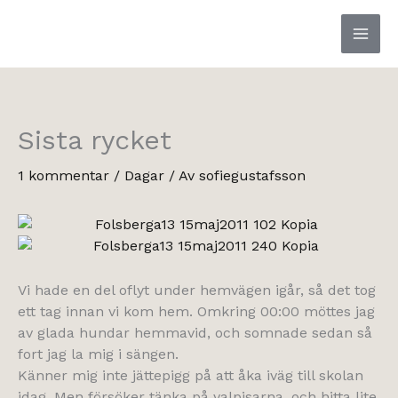
Hoppa
till
innehåll
Sista rycket
1 kommentar
/
Dagar
/ Av
sofiegustafsson
Vi hade en del oflyt under hemvägen igår, så det tog
ett tag innan vi kom hem. Omkring 00:00 möttes jag
av glada hundar hemmavid, och somnade sedan så
fort jag la mig i sängen.
Känner mig inte jättepigg på att åka iväg till skolan
idag. Men försöker tänka på valpisarna, och hitta lite