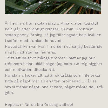
Är hemma från skolan idag… Mina krafter tog slut
helt igår efter jobbigt ridpass, 10 min lunchrast
sedan ponnykörning, så jag tillbringade hela kvällen
i soffan med dunkande huvud.
Huvudvärken var kvar i morse med så jag bestämde
mig för att stanna hemma.
Trots att ha sovit många timmar i natt är jag hur
trött som helst. Bläää säger jag bara. Ge mig pigghet
och motivation tillbaka NU.
Hundarna tycker att jag är skittråkig som inte orkar
hitta på något mer än en liten promenad… Får se
om vi tränar något inne senare, något måste de ju få
göra.
Hoppas ni får en bra Onsdag allihop!