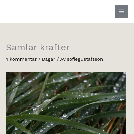
Hoppa
till
innehåll
Samlar krafter
1 kommentar
/
Dagar
/ Av
sofiegustafsson