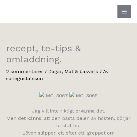
Hoppa
till
innehåll
recept, te-tips &
omladdning.
2 kommentarer
/
Dagar
,
Mat & bakverk
/ Av
sofiegustafsson
Jag vill inte riktigt erkänna det.
Men det känns, att den bästa delen av hösten, börjar
ta slut nu.
Löven släpper, ett efter ett, greppet om