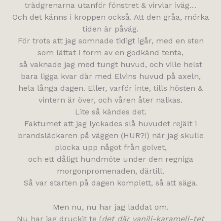
trädgrenarna utanför fönstret & virvlar iväg…
Och det känns i kroppen också. Att den gråa, mörka
tiden är påväg.
För trots att jag somnade tidigt igår, med en sten
som lättat i form av en godkänd tenta,
så vaknade jag med tungt huvud, och ville helst
bara ligga kvar där med Elvins huvud på axeln,
hela långa dagen. Eller, varför inte, tills hösten &
vintern är över, och våren åter nalkas.
Lite så kändes det.
Faktumet att jag lyckades slå huvudet rejält i
brandsläckaren på väggen (HUR?!) när jag skulle
plocka upp något från golvet,
och ett dåligt hundmöte under den regniga
morgonpromenaden, därtill.
Så var starten på dagen komplett, så att säga.
Men nu, nu har jag laddat om.
Nu har jag druckit te (
det där vanilj-karamell-tet