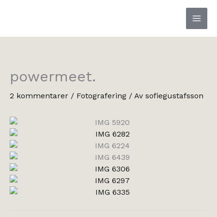
Hoppa
till
innehåll
powermeet.
2 kommentarer
/
Fotografering
/ Av
sofiegustafsson