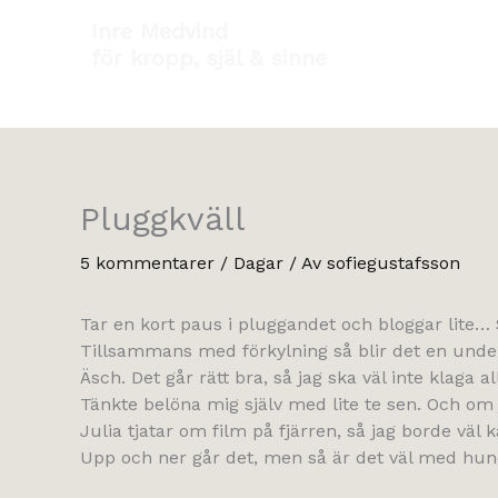
Hoppa
Inre Medvind
till
för kropp, själ & sinne
innehåll
Pluggkväll
5 kommentarer
/
Dagar
/ Av
sofiegustafsson
Tar en kort paus i pluggandet och bloggar lite… S
Tillsammans med förkylning så blir det en under
Äsch. Det går rätt bra, så jag ska väl inte klaga al
Tänkte belöna mig själv med lite te sen. Och om j
Julia tjatar om film på fjärren, så jag borde vä
Upp och ner går det, men så är det väl med hun