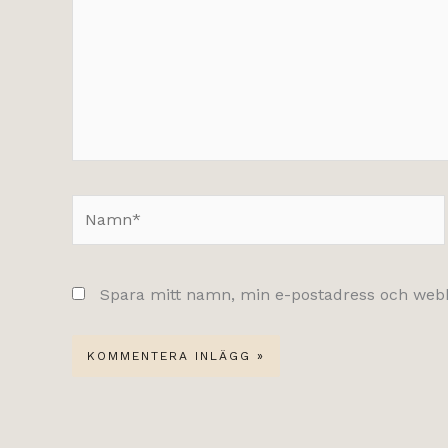
Namn*
Spara mitt namn, min e-postadress och webbp