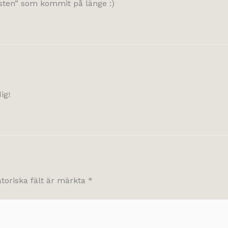
nsten” som kommit på länge :)
ig!
atoriska fält är märkta
*