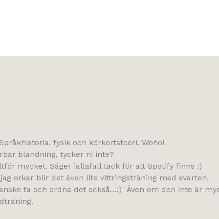
pråkhistoria, fysik och körkortsteori. Woho!
bar blandning, tycker ni inte?
ltför mycket. Säger iallafall tack för att Spotify finns :)
ag orkar blir det även lite vittringsträning med svarten.
l kanske ta och ordna det också…;) Även om den inte är myc
dträning.