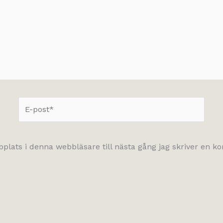
E-
post*
lats i denna webbläsare till nästa gång jag skriver en 