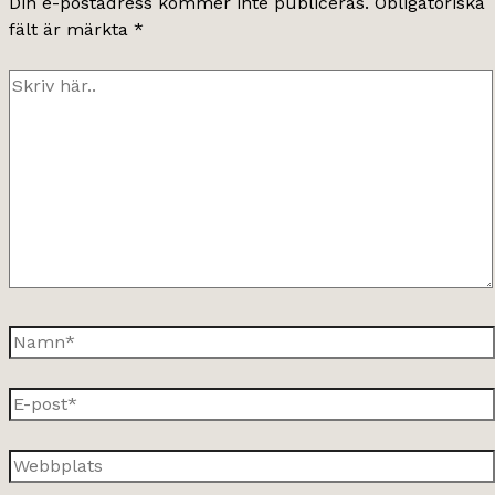
Din e-postadress kommer inte publiceras.
Obligatoriska
fält är märkta
*
Skriv
här..
Namn*
E-
post*
Webbplats