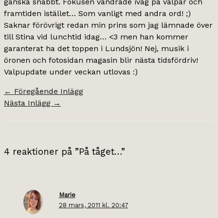
ganska snabbt. Fokusen vandrade iväg på valpar och
framtiden istället… Som vanligt med andra ord! ;)
Saknar förövrigt redan min prins som jag lämnade över
till Stina vid lunchtid idag… <3 men han kommer
garanterat ha det toppen i Lundsjön! Nej, musik i
öronen och fotosidan magasin blir nästa tidsfördriv!
Valpupdate under veckan utlovas :)
←
Föregående Inlägg
Nästa Inlägg
→
4 reaktioner på ”På tåget…”
Marie
28 mars, 2011 kl. 20:47