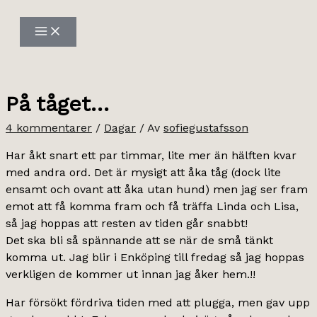
Hoppa
till
innehåll
På tåget…
4 kommentarer
/
Dagar
/ Av
sofiegustafsson
Har åkt snart ett par timmar, lite mer än hälften kvar
med andra ord. Det är mysigt att åka tåg (dock lite
ensamt och ovant att åka utan hund) men jag ser fram
emot att få komma fram och få träffa Linda och Lisa,
så jag hoppas att resten av tiden går snabbt!
Det ska bli så spännande att se när de små tänkt
komma ut. Jag blir i Enköping till fredag så jag hoppas
verkligen de kommer ut innan jag åker hem.!!
Har försökt fördriva tiden med att plugga, men gav upp