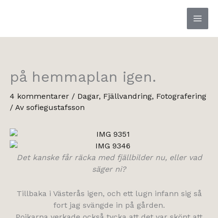
Hoppa
till
innehåll
på hemmaplan igen.
4 kommentarer
/
Dagar
,
Fjällvandring
,
Fotografering
/ Av
sofiegustafsson
Det kanske får räcka med fjällbilder nu, eller vad
säger ni?
Tillbaka i Västerås igen, och ett lugn infann sig så
fort jag svängde in på gården.
Pojkarna verkade också tycka att det var skönt att