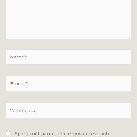
Namn*
E-
post*
Webbplats
Spara mitt namn, min e-postadress och