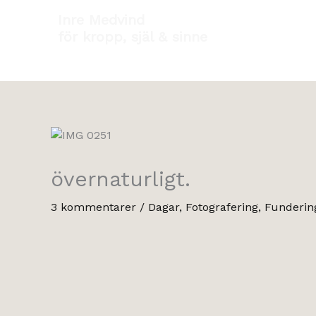
Hoppa
Inre Medvind
till
för kropp, själ & sinne
innehåll
övernaturligt.
3 kommentarer
/
Dagar
,
Fotografering
,
Funderin