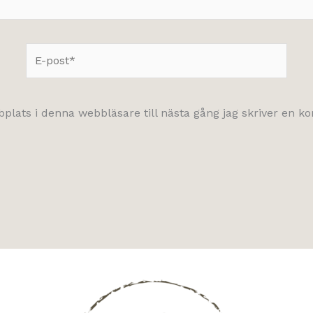
E-
post*
lats i denna webbläsare till nästa gång jag skriver en 