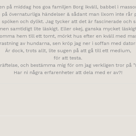
en på middag hos goa familjen Borg ikväll, babbel i massor
 på övernaturliga händelser & sådant man lixom inte rår 
spöken och dylikt. Jag tycker att det är fascinerade och
men samtidigt lite läskigt. Eller okej, ganska mycket läskigt
 komma hem till ett tomt, mörkt hus efter en kväll med ma
astning av hundarna, sen kröp jag ner i soffan med datorn
Är dock, trots allt, lite sugen på att gå till ett medium,
för att testa.
äftelse, och bestämma mig för om jag verkligen tror på ”så
Har ni några erfarenheter att dela med er av?!