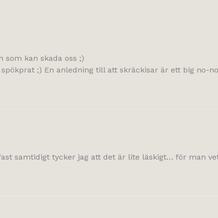
en som kan skada oss ;)
spökprat ;) En anledning till att skräckisar är ett big no-no!
 fast samtidigt tycker jag att det är lite läskigt… för man vet