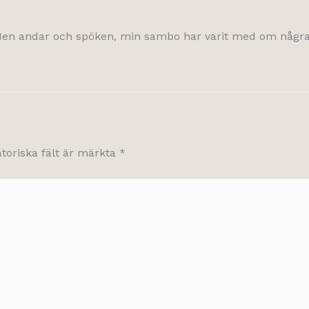
Men andar och spöken, min sambo har varit med om några s
atoriska fält är märkta
*