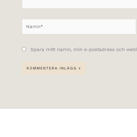
Namn*
Spara mitt namn, min e-postadress och webbp