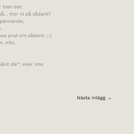
 blev det.
på… tror ni på sådant?
 spännande,
.
ssa prat om sådant. ;-)
. Hihi.
nt där”, eller inte.
Nästa Inlägg
→