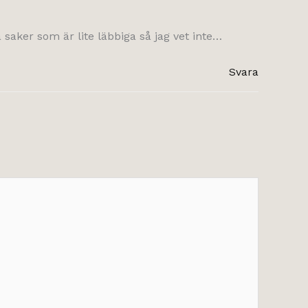
aker som är lite läbbiga så jag vet inte…
Svara