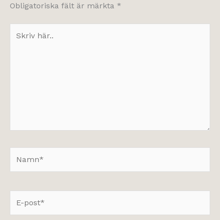
Obligatoriska fält är märkta
*
Skriv
här..
Namn*
E-
post*