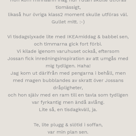
tiomässigt,
likaså hur övriga klass2 moment skulle utföras väl.
Gullet mitt. :-)
Vi tisdagslyxade lite med IKEAmiddag & babbel sen,
och timmarna gick fort förbi.
Vi kilade igenom varuhuset också, eftersom
Jossan fick inredningsinspiration av att umgås med
mig tydligen. Haha!
Jag kom ut därifrån med pengarna i behåll, men
med magen bubblandes av skratt över Jossans
dråpligheter,
och hon själv med en ram till en tavla som tydligen
var fyrkantig men ändå avlång.
Lite så, en tisdagkväll, ja.
Te, lite plugg & slötid i soffan,
var min plan sen.