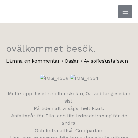
Hoppa
till
innehåll
ovälkommet besök.
Lämna en kommentar
/
Dagar
/ Av
sofiegustafsson
Mötte upp Josefine efter skolan, OJ vad längesedan
sist.
På tiden att vi sågs, helt klart.
Asfaltspår för Ella, och lite lydnadsträning för de
andra.
Och Indra alltså. Guldpärlan.
Hon kom minnsann ihåg hur rutan skulle utföras