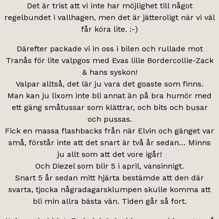
Det är trist att vi inte har möjlighet till något
regelbundet i vallhagen, men det är jätteroligt när vi väl
får köra lite. :-)
Därefter packade vi in oss i bilen och rullade mot
Tranås för lite valpgos med Evas lille Bordercollie-Zack
& hans syskon!
Valpar alltså, det lär ju vara det goaste som finns.
Man kan ju lixom inte bli annat än på bra humör med
ett gäng småtussar som klättrar, och bits och busar
och pussas.
Fick en massa flashbacks från när Elvin och gänget var
små, förstår inte att det snart är två år sedan… Minns
ju allt som att det vore igår!
Och Diezel som blir 5 i april, vansinnigt.
Snart 5 år sedan mitt hjärta bestämde att den där
svarta, tjocka någradagarsklumpen skulle komma att
bli min allra bästa vän. Tiden går så fort.