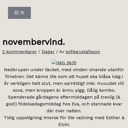
Hoppa
till
innehåll
novembervind.
2 kommentarer
/
Dagar
/ Av
sofiegustafsson
Nedkrupen under täcket, med vinden vinande utanför
fönstren. Det känns lite som att huset ska blåsa iväg.!
Är verkligen helt slut, men samtidigt inte. Huvudet vill
sova, men kroppen är ännu pigg. Dålig kombo.
Spenderade gårdagens eftermiddagen på trevlig (&
god!) födelsedagsmiddag hos Eva, och stannade kvar
där över natten.
Tidig uppstigning imorse för lite vallning med Esther &
Elvin.