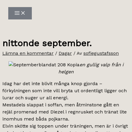
Hoppa
till
innehåll
nittonde september.
Lämna en kommentar
/
Dagar
/ Av
sofiegustafsson
en gullig valp från i
helgen
Idag har det inte blivit många knop gjorda –
förkylningen som inte vill bryta ut ordentligt ligger och
lurar och suger ur all energi.
Mestadels slappat i soffan, men åtminstone gått en
rejäl promenad med Diezel i regnrusket och tränat lite
inomhus med båda pojkarna.
Elvin skötte sig toppen under träningen, men är i övrigt