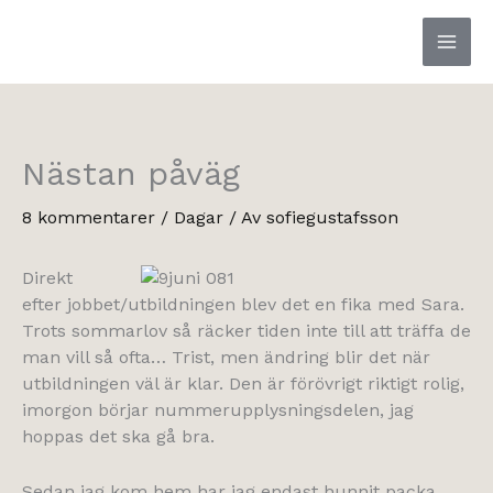
Hoppa
till
innehåll
Nästan påväg
8 kommentarer
/
Dagar
/ Av
sofiegustafsson
Direkt
efter jobbet/utbildningen blev det en fika med Sara.
Trots sommarlov så räcker tiden inte till att träffa de
man vill så ofta… Trist, men ändring blir det när
utbildningen väl är klar. Den är förövrigt riktigt rolig,
imorgon börjar nummerupplysningsdelen, jag
hoppas det ska gå bra.
Sedan jag kom hem har jag endast hunnit packa,