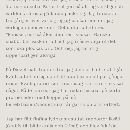
äta och duscha. Beror troligen på att jag verkligen är
världens sämsta gällande packning. Jag funderar
tre gånger över varje grej jag packar ner, om jag
verkligen behöver den. Det slutar alltid med
”kanske”, och så åker den ner i väskan. Ganska
snabbt blir väskan full och jag måste välja ut det
som ska plockas ur… Och nej, jag lär mig
uppenbarligen aldrig.!
På Diezel-halt-fronten tror jag det ser bättre ut. Igår
kväll satte han sig och höll upp tassen ett par gånger
under kvällsprommisen, men idag har han inte visat
något. Både han och jag har redan lessnat på korta
promenader med koppel på, så
benet/tassen/vaddetnuär får gärna bli bra fortfort.
Jag har fått finfina lydnadsresultat-rapporter ikväll
(Grattis till både Julia och Stina!) och blev faktiskt