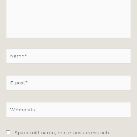
Namn*
E-
post*
Webbplats
Spara mitt namn, min e-postadress och