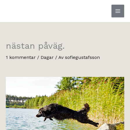
Hoppa
till
innehåll
nästan påväg.
1 kommentar
/
Dagar
/ Av
sofiegustafsson