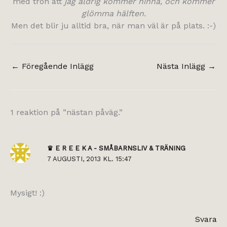
med tron att
jag aldrig kommer hinna, och kommer
glömma hälften.
Men det blir ju alltid bra, när man väl är på plats. :-)
←
Föregående Inlägg
Nästa Inlägg
→
1 reaktion på ”nästan påväg.”
♛ E R E E K A - SMÅBARNSLIV & TRÄNING
7 AUGUSTI, 2013 KL. 15:47
Mysigt! :)
Svara