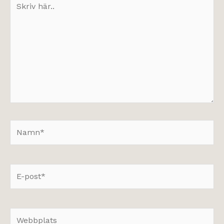
här..
Namn*
E-
post*
Webbplats