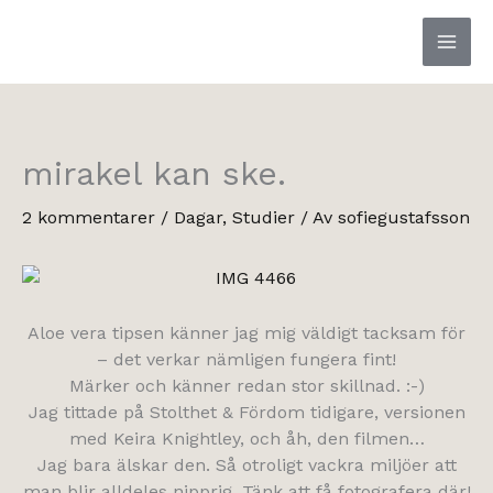
Hoppa
till
innehåll
mirakel kan ske.
2 kommentarer
/
Dagar
,
Studier
/ Av
sofiegustafsson
Aloe vera tipsen känner jag mig väldigt tacksam för
– det verkar nämligen fungera fint!
Märker och känner redan stor skillnad. :-)
Jag tittade på Stolthet & Fördom tidigare, versionen
med Keira Knightley, och åh, den filmen…
Jag bara älskar den. Så otroligt vackra miljöer att
man blir alldeles nipprig. Tänk att få fotografera där!