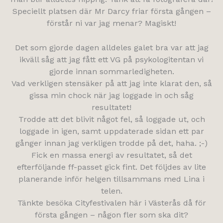
Speciellt platsen där Mr Darcy friar första gången –
förstår ni var jag menar? Magiskt!
Det som gjorde dagen alldeles galet bra var att jag
ikväll såg att jag fått ett VG på psykologitentan vi
gjorde innan sommarledigheten.
Vad verkligen stensäker på att jag inte klarat den, så
gissa min chock när jag loggade in och såg
resultatet!
Trodde att det blivit något fel, så loggade ut, och
loggade in igen, samt uppdaterade sidan ett par
gånger innan jag verkligen trodde på det, haha. ;-)
Fick en massa energi av resultatet, så det
efterföljande ff-passet gick fint. Det följdes av lite
planerande inför helgen tillsammans med Lina i
telen.
Tänkte besöka Cityfestivalen här i Västerås då för
första gången – någon fler som ska dit?