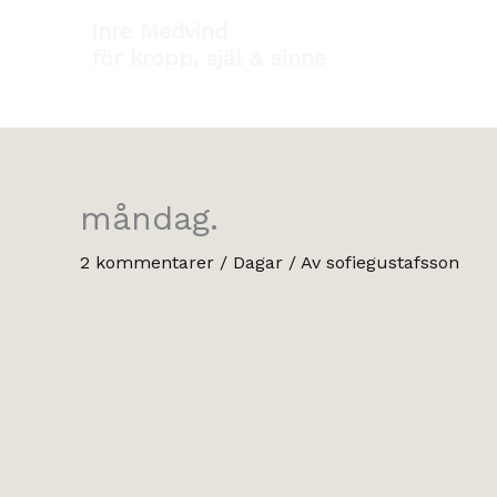
Hoppa
Inre Medvind
till
för kropp, själ & sinne
innehåll
måndag.
2 kommentarer
/
Dagar
/ Av
sofiegustafsson