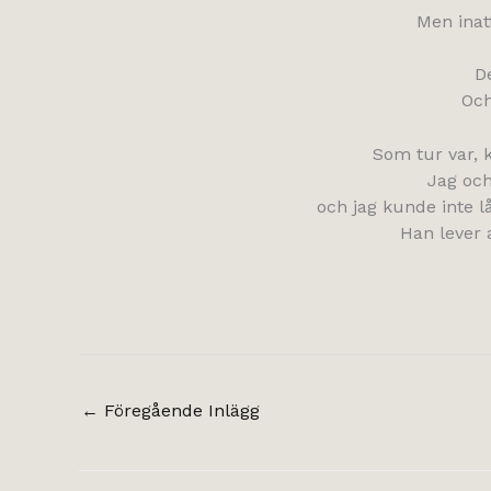
Men inat
D
Och
Som tur var, 
Jag och
och jag kunde inte l
Han lever a
←
Föregående Inlägg