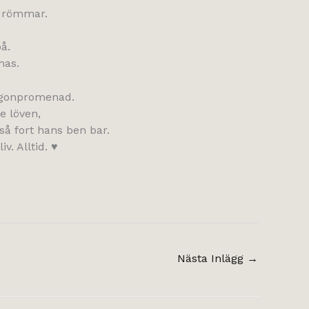
 drömmar.
å.
nas.
orgonpromenad.
e löven,
så fort hans ben bar.
v. Alltid. ♥
Nästa Inlägg
→