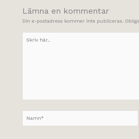
Lämna en kommentar
Din e-postadress kommer inte publiceras.
Oblig
Skriv
här..
Namn*