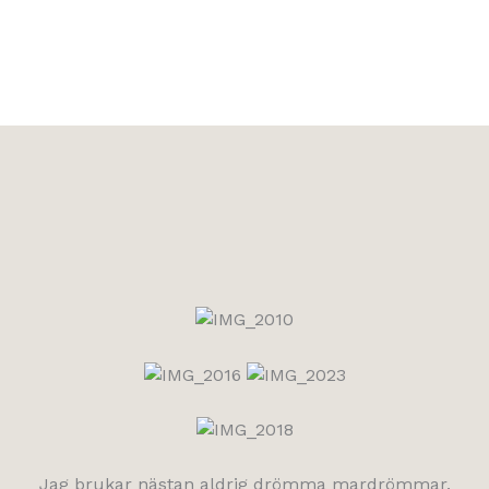
Jag brukar nästan aldrig drömma mardrömmar.