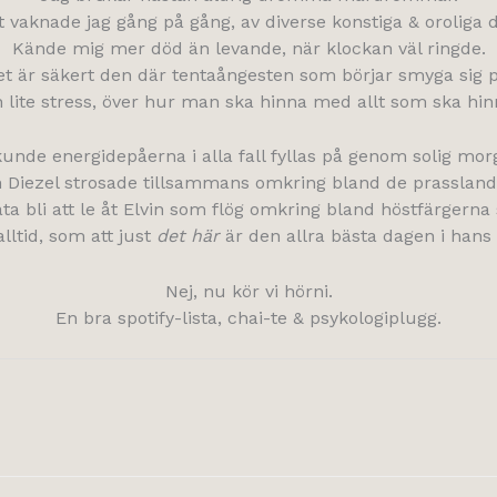
t vaknade jag gång på gång, av diverse konstiga & oroliga
Kände mig mer död än levande, när klockan väl ringde.
et är säkert den där tentaångesten som börjar smyga sig p
 lite stress, över hur man ska hinna med allt som ska hin
kunde energidepåerna i alla fall fyllas på genom solig m
 Diezel strosade tillsammans omkring bland de prassland
åta bli att le åt Elvin som flög omkring bland höstfärgerna 
lltid, som att just
det här
är den allra bästa dagen i hans li
Nej, nu kör vi hörni.
En bra spotify-lista, chai-te & psykologiplugg.